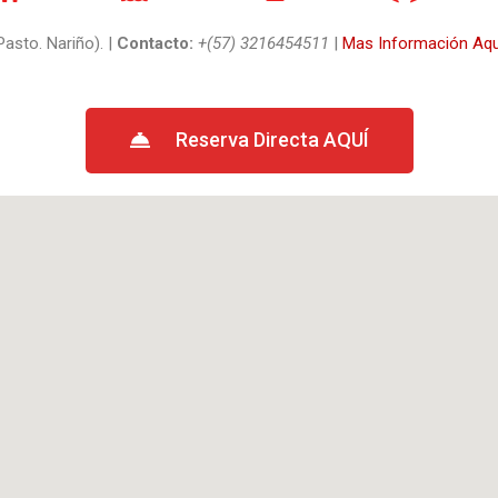
asto. Nariño). |
Contacto:
+(57) 3216454511
|
Mas Información Aqu
Reserva Directa AQUÍ​