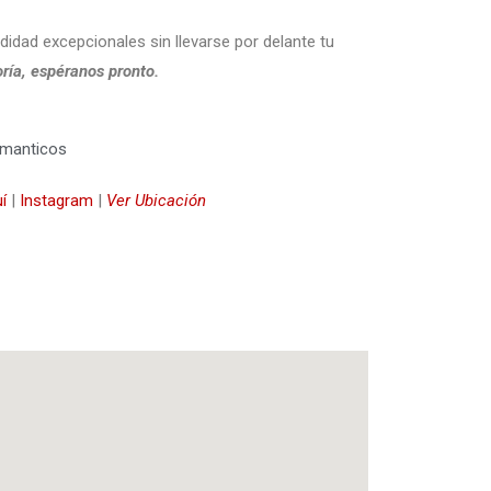
idad excepcionales sin llevarse por delante tu
ría, espéranos pronto.
omanticos
í
|
Instagram
|
Ver Ubicación