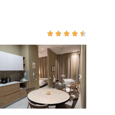




