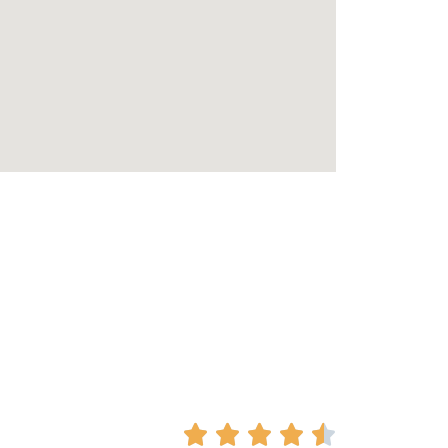




