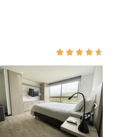




