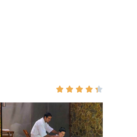




