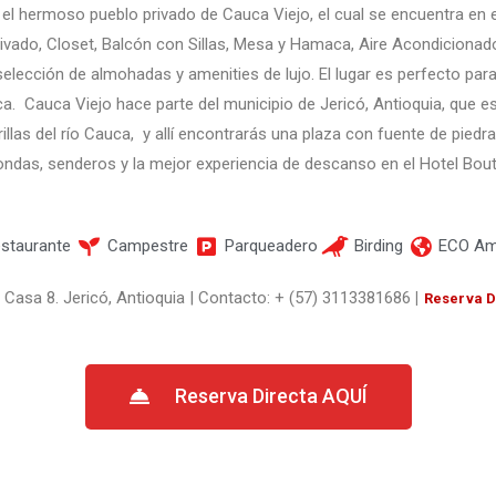
el hermoso pueblo privado de Cauca Viejo, el cual se encuentra en e
ivado, Closet, Balcón con Sillas, Mesa y Hamaca, Aire Acondicionado
 selección de almohadas y amenities de lujo. El lugar es perfecto par
a. Cauca Viejo hace parte del municipio de Jericó, Antioquia, que e
illas del río Cauca,
y
allí encontrarás una plaza con fuente de piedr
ondas, senderos y la mejor experiencia de descanso en el Hotel Bo
staurante
Campestre
Parqueadero
Birding
ECO Am
 Casa 8. Jericó, Antioquia | Contacto: + (57) 3113381686
|
Reserva D
Reserva Directa AQUÍ​