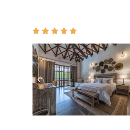




