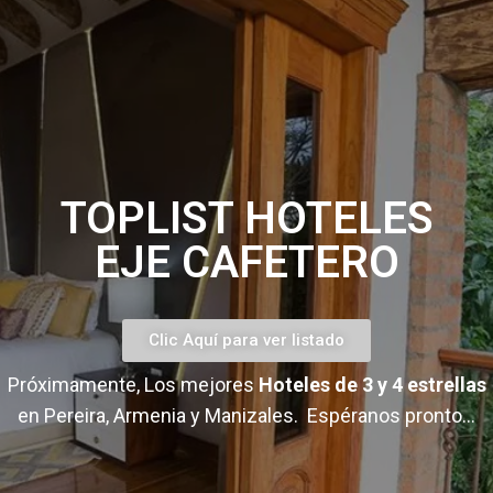
TOPLIST HOTELES
EJE CAFETERO
Clic Aquí para ver listado
Próximamente, Los mejores
Hoteles de 3 y 4 estrellas
en Pereira, Armenia y Manizales. Espéranos pronto…