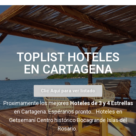
TOPLIST HOTELES
EN CARTAGENA
Clic Aquí para ver listado
Proximamente los mejores
Hoteles de 3 y 4 Estrellas
en Cartagena. Espéranos pronto…
Hoteles en
Getsemaní Centro histórico Bocagrande Islas del
Rosario.