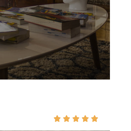




