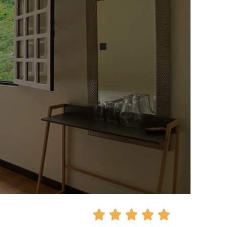




