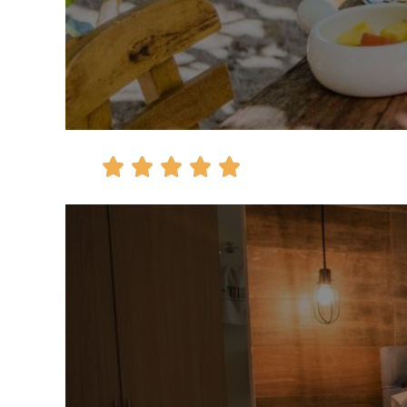




