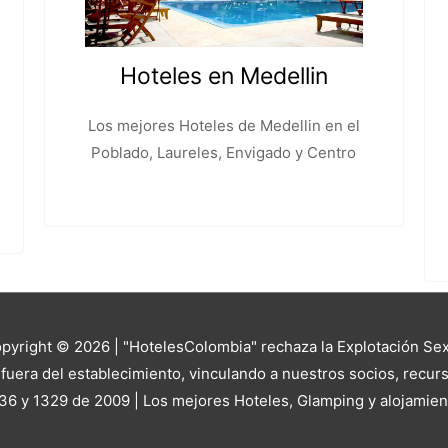
Hoteles en Medellin
Los mejores Hoteles de Medellin en el
Poblado, Laureles, Envigado y Centro
yright © 2026 | "HotelesColombia" rechaza la Explotación Sexu
uera del establecimiento, vinculando a nuestros socios, recurs
36 y 1329 de 2009 | Los mejores Hoteles, Glamping y alojamie