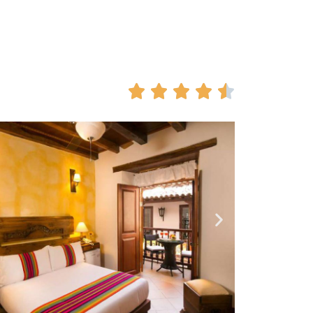




