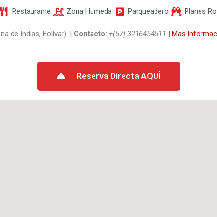
Restaurante
Zona Humeda
Parqueadero
Planes R
a de Indias, Bolívar). |
Contacto:
+(57) 3216454511
|
Mas Informac
Reserva Directa AQUÍ​