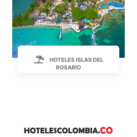
Mas Información
HOTELES ISLAS DEL
ROSARIO
Hoteles Cartagena
|
Restaurantes
|
Hoteles Islas
del Rosario
Mas Información